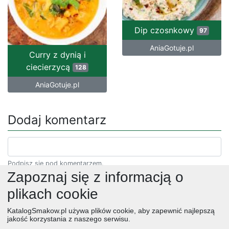
Dip czosnkowy
97
AniaGotuje.pl
Curry z dynią i
ciecierzycą
128
AniaGotuje.pl
Dodaj komentarz
Podpisz się pod komentarzem.
Zapoznaj się z informacją o
plikach cookie
KatalogSmakow.pl używa plików cookie, aby zapewnić najlepszą
jakość korzystania z naszego serwisu.