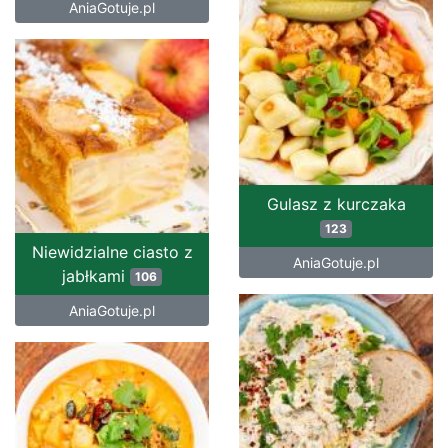
AniaGotuje.pl
Gulasz z kurczaka
123
Niewidzialne ciasto z
AniaGotuje.pl
jabłkami
106
AniaGotuje.pl