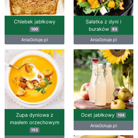
Chlebek jabłkowy
Sałatka z dyni i
buraków
100
93
AniaGotuje.pl
AniaGotuje.pl
Zupa dyniowa z
Ocet jabłkowy
104
masłem orzechowym
AniaGotuje.pl
153